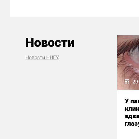
Новости
Новости ННГУ
29
У па
кли
едва
глаз