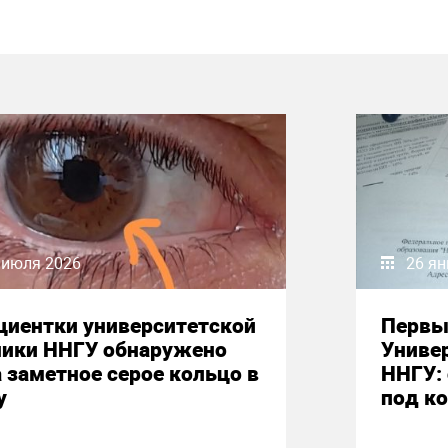
 июля 2026
26 ян
циентки университетской
Первы
ники ННГУ обнаружено
Униве
 заметное серое кольцо в
ННГУ:
у
под к