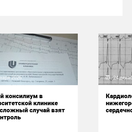
варя 2026
24 дека
й консилиум в
Кардиол
рситетской клинике
нижегор
 сложный случай взят
сердечн
онтроль