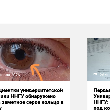
 июля 2026
26 ян
циентки университетской
Первы
ники ННГУ обнаружено
Униве
 заметное серое кольцо в
ННГУ:
у
под к