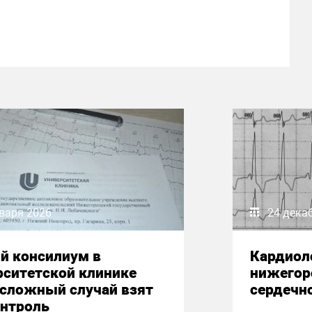
варя 2026
24 дека
й консилиум в
Кардиол
рситетской клинике
нижегор
 сложный случай взят
сердечн
онтроль