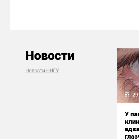
Новости
Новости ННГУ
29
У па
кли
едва
глаз