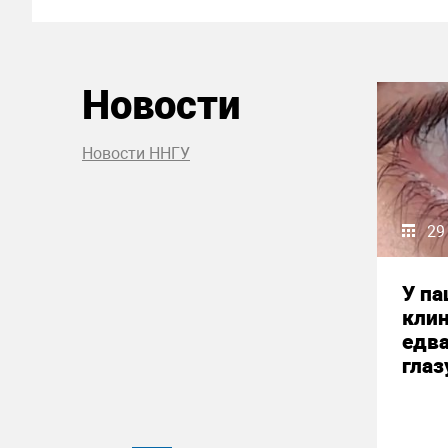
Новости
Новости ННГУ
29
У па
кли
едва
глаз