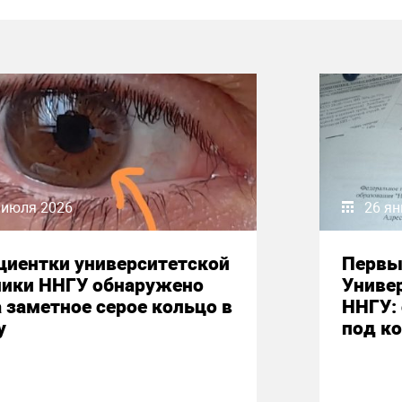
 июля 2026
26 ян
циентки университетской
Первы
ники ННГУ обнаружено
Униве
 заметное серое кольцо в
ННГУ:
у
под к