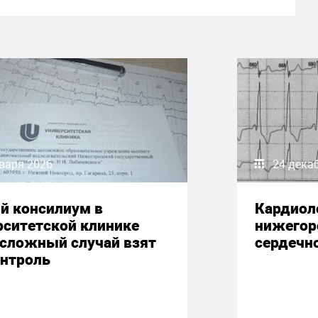
варя 2026
24 дека
й консилиум в
Кардиол
рситетской клинике
нижегор
 сложный случай взят
сердечн
онтроль