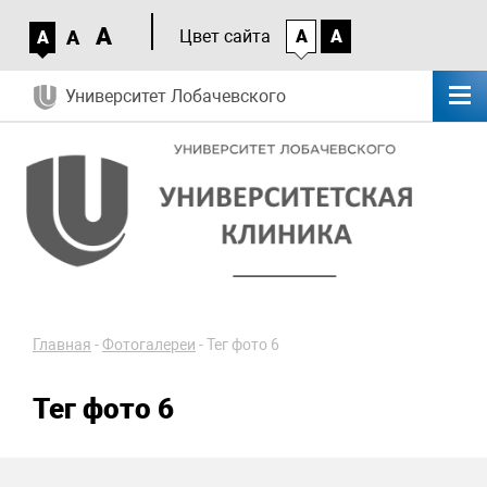
A
A
Цвет сайта
A
A
A
Университет Лобачевского
Главная
-
Фотогалереи
-
Тег фото 6
Тег фото 6